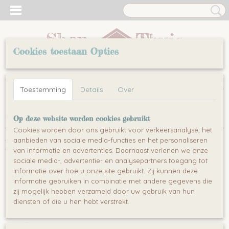
Cookies toestaan Opties
Inloggen
Registreren
UW WINKELWAGEN
Toestemming
Details
Over
Geen producten
(0)
Home
>
Keuken
>
Fornuizen & Afzuigkappen
>
Kookplaten
Op deze website worden cookies gebruikt
Cookies worden door ons gebruikt voor verkeersanalyse, het
aanbieden van sociale media-functies en het personaliseren
Keuken
van informatie en advertenties. Daarnaast verlenen we onze
sociale media-, advertentie- en analysepartners toegang tot
informatie over hoe u onze site gebruikt. Zij kunnen deze
Fornuizen & Afzuigkappen
informatie gebruiken in combinatie met andere gegevens die
Kookplaten
zij mogelijk hebben verzameld door uw gebruik van hun
Keuken in uw kleur
diensten of die u hen hebt verstrekt.
Zwart
Wit