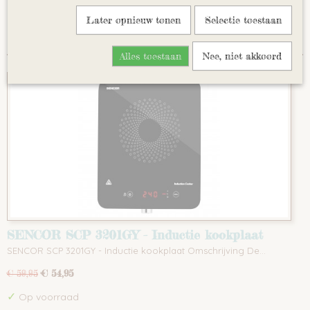
Rood
Sorteer op:
Later opnieuw tonen
Selectie toestaan
Roze
Groen
Alles toestaan
Nee, niet akkoord
Blauw
Geel
Oranje
Turquoise
Violet
SENCOR SCP 3201GY - Inductie kookplaat
SENCOR SCP 3201GY - Inductie kookplaat Omschrijving De…
€ 54,95
€ 59,95
✓
Op voorraad