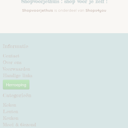
Shopvoorjethuis : shop voor je zelf !
Shopvoorjethuis
is onderdeel van
Shops4you
Informatie
Contact
Over ons
Voorwaarden
Handige links
Herroeping
Categorieën
Koken
Leuten
Keuken
Mooi & Gezond