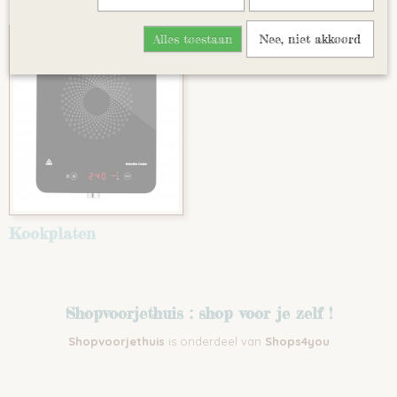
Rood
Alles toestaan
Nee, niet akkoord
Roze
Groen
Blauw
Geel
Oranje
Turquoise
Violet
Kookplaten
Shopvoorjethuis : shop voor je zelf !
Shopvoorjethuis
is onderdeel van
Shops4you