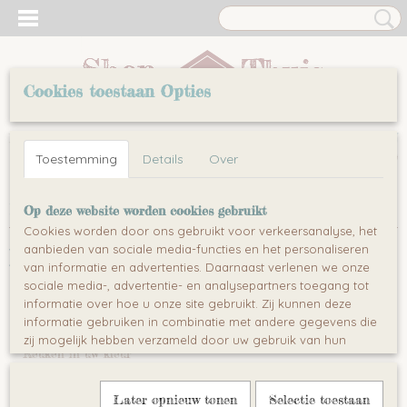
Cookies toestaan Opties
Inloggen
Registreren
UW WINKELWAGEN
Toestemming
Details
Over
Geen producten
(0)
Home
>
Keuken
>
Fornuizen & Afzuigkappen
Op deze website worden cookies gebruikt
Cookies worden door ons gebruikt voor verkeersanalyse, het
aanbieden van sociale media-functies en het personaliseren
Keuken
van informatie en advertenties. Daarnaast verlenen we onze
sociale media-, advertentie- en analysepartners toegang tot
informatie over hoe u onze site gebruikt. Zij kunnen deze
Fornuizen & Afzuigkappen
informatie gebruiken in combinatie met andere gegevens die
Kookplaten
zij mogelijk hebben verzameld door uw gebruik van hun
Keuken in uw kleur
diensten of die u hen hebt verstrekt.
Zwart
Later opnieuw tonen
Selectie toestaan
Wit