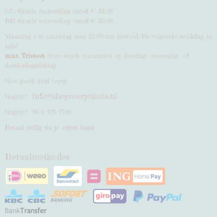
NL: Gratis verzending vanaf € 35,00
BE: Gratis verzending vanaf € 50,00
Maandag t/m zaterdag voor 21:00 uur besteld: De volgende werkdag in
huis!
m.u.v. Triotect
deze wordt verzonden op dinsdag- woensdag- of
donderdagmiddag
Niet goed, geld terug
info@shopvoorjethuis.nl
Vragen?
Vragen? 06 8 176 1736
Betaal veilig via je eigen bank
Betaalmethodes