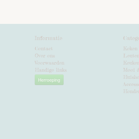
Informatie
Categ
Contact
Koken
Over ons
Leute
Voorwaarden
Keuke
Handige links
Mooi 
Huish
Herroeping
Access
Honde