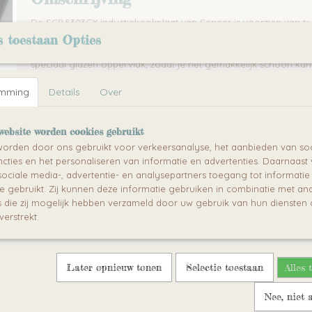
De SCP 5303GY inductiekookplaat van Sencor is voorzien van 
een diameter van 14.5 en 16.7 cm. Dit houdt in dat de kookplaat
s toestaan Opties
met een diameter tussen de 12 en 19 cm. De inductiekookplaat i
speciaal glazen oppervlak, zodat je het gemakkelijk schoon ka
is voorzien van automatische pannendetectie, wat de kookplaat 
emming
Details
Over
Specificaties:
Automatische uitschakeling na 2 uur geen gebruik.
website worden cookies gebruikt
De kleine kookzone heeft een vermogen van maximaal 13
orden door ons gebruikt voor verkeersanalyse, het aanbieden van soc
kookzone maximaal 1600W.
cties en het personaliseren van informatie en advertenties. Daarnaast
Bescherming tegen oververhitting.
ociale media-, advertentie- en analysepartners toegang tot informati
te gebruikt. Zij kunnen deze informatie gebruiken in combinatie met an
die zij mogelijk hebben verzameld door uw gebruik van hun diensten o
Belangrijke Kenmerken
verstrekt.
Automatische uitschakeling na 2 uur geen gebruik.
De kleine kookzone heeft een vermogen van maximaal 1300
kookzone maximaal 1600W.
Later opnieuw tonen
Selectie toestaan
Alles 
Bescherming tegen oververhitting.
Reacties
Nee, niet 