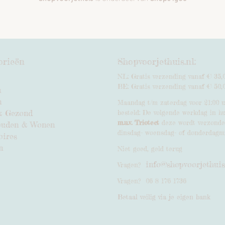
orieën
Shopvoorjethuis.nl:
NL: Gratis verzending vanaf € 35,
BE: Gratis verzending vanaf € 50,
n
n
Maandag t/m zaterdag voor 21:00 
& Gezond
besteld: De volgende werkdag in hu
m.u.v. Triotect
deze wordt verzond
ouden & Wonen
dinsdag- woensdag- of donderdagm
oires
n
Niet goed, geld terug
info@shopvoorjethuis
Vragen?
Vragen? 06 8 176 1736
Betaal veilig via je eigen bank