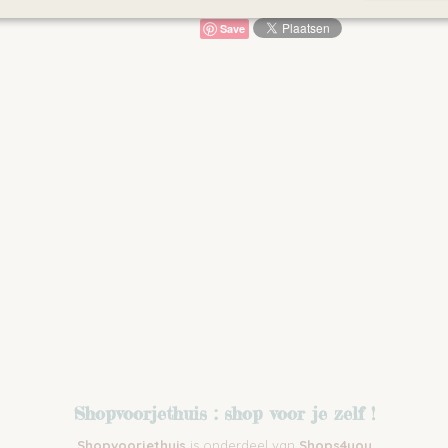
Save
Shopvoorjethuis : shop voor je zelf !
Shopvoorjethuis
is onderdeel van
Shops4you