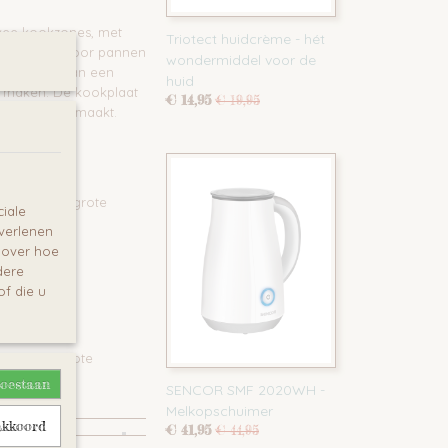
twee kookzones, met
Triotect huidcrème - hét
 geschikt is voor pannen
wondermiddel voor de
s voorzien van een
huid
n maken. De kookplaat
€ 14,95
€ 19,95
extra veilig maakt.
00 W en de grote
iale
 verlenen
e over hoe
dere
f die u
 W en de grote
toestaan
SENCOR SMF 2020WH -
Melkopschuimer
akkoord
€ 41,95
€ 44,95