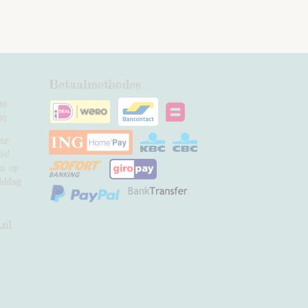
Betaalmethodes
00
00
uur
is!
en op
iddag
.nl