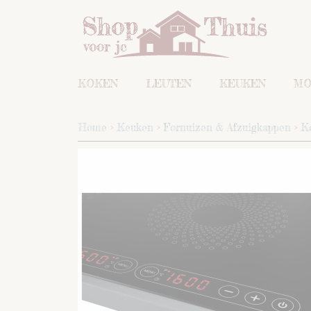
KOKEN
LEUTEN
KEUKEN
MO
Home
>
Keuken
>
Fornuizen & Afzuigkappen
>
K