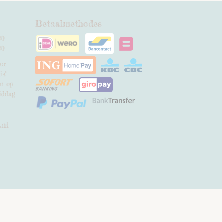
Betaalmethodes
00
00
uur
is!
en op
iddag
.nl