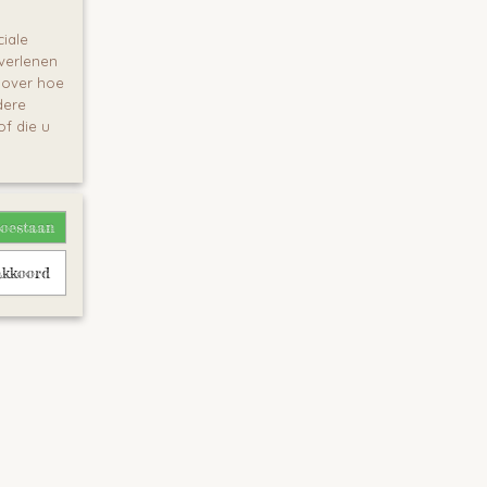
iale
 verlenen
e over hoe
dere
f die u
toestaan
akkoord