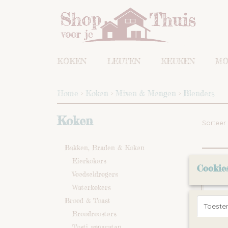
KOKEN
LEUTEN
KEUKEN
MO
Home
>
Koken
>
Mixen & Mengen
>
Blenders
Koken
Sortee
Bakken, Braden & Koken
Eierkokers
Cookie
Voedseldrogers
Waterkokers
Brood & Toast
Toest
Broodroosters
Tosti apparaten