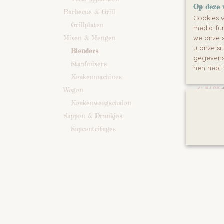
Op deze 
Barbecue & Grill
Cookies w
Grillplaten
media-fun
Mixen & Mengen
we onze s
u onze si
SENCO
Blenders
gegevens 
600W 
SENCOR 
Staafmixers
hen hebt 
Omschri
Keukenmachines
€ 54,95
Wegen
Keukenweegschalen
Sappen & Drankjes
Sapcentrifuges