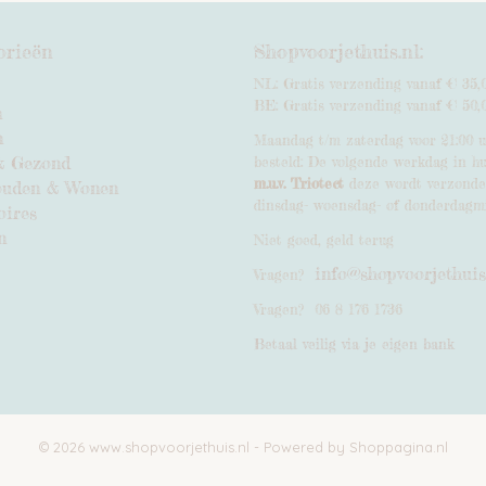
orieën
Shopvoorjethuis.nl:
NL: Gratis verzending vanaf € 35,
BE: Gratis verzending vanaf € 50,
n
n
Maandag t/m zaterdag voor 21:00 
& Gezond
besteld: De volgende werkdag in hu
m.u.v. Triotect
deze wordt verzond
ouden & Wonen
dinsdag- woensdag- of donderdagm
oires
n
Niet goed, geld terug
info@shopvoorjethuis
Vragen?
Vragen? 06 8 176 1736
Betaal veilig via je eigen bank
© 2026 www.shopvoorjethuis.nl - Powered by Shoppagina.nl