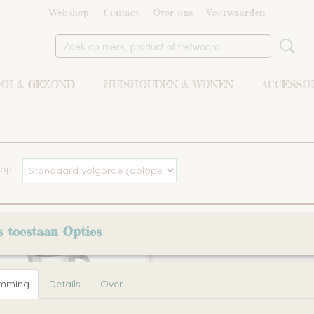
Webshop
Contact
Over ons
Voorwaarden
OI & GEZOND
HUISHOUDEN & WONEN
ACCESSO
r op:
s toestaan Opties
emming
Details
Over