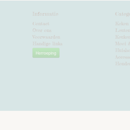
Informatie
Categ
Contact
Koken
Over ons
Leute
Voorwaarden
Keuke
Handige links
Mooi 
Huish
Herroeping
Access
Honde