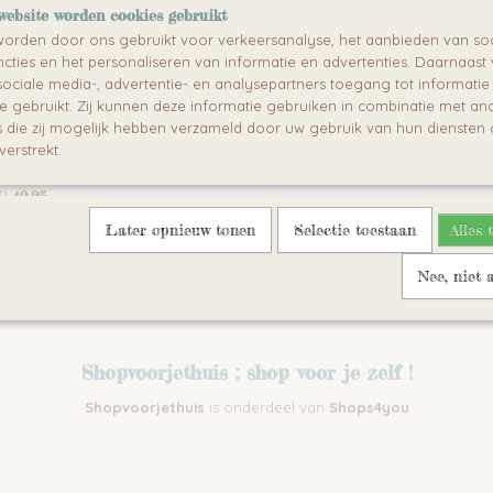
website worden cookies gebruikt
orden door ons gebruikt voor verkeersanalyse, het aanbieden van soc
cties en het personaliseren van informatie en advertenties. Daarnaast
ociale media-, advertentie- en analysepartners toegang tot informati
te gebruikt. Zij kunnen deze informatie gebruiken in combinatie met an
R SBL 4371 - Blender
die zij mogelijk hebben verzameld door uw gebruik van hun diensten o
- 1,6L
SBL 4371 - Blender 600W - 1,6L
verstrekt.
jving De SENCOR…
€ 49,95
Later opnieuw tonen
Selectie toestaan
Alles 
Nee, niet 
Shopvoorjethuis : shop voor je zelf !
Shopvoorjethuis
is onderdeel van
Shops4you