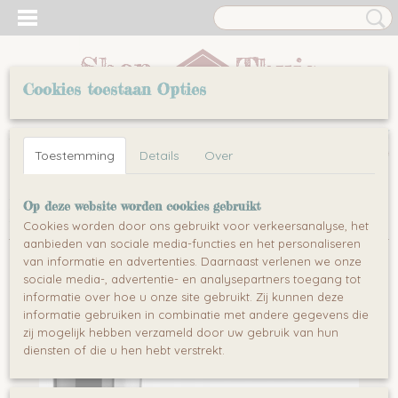
Cookies toestaan Opties
Inloggen
Registreren
UW WINKELWAGEN
Toestemming
Details
Over
Geen producten
(0)
Home
>
Leuten
>
Koffiezetapparaten
>
SENCOR SCE 3050SS
Op deze website worden cookies gebruikt
- Koffiezetapparaat
Cookies worden door ons gebruikt voor verkeersanalyse, het
aanbieden van sociale media-functies en het personaliseren
van informatie en advertenties. Daarnaast verlenen we onze
sociale media-, advertentie- en analysepartners toegang tot
informatie over hoe u onze site gebruikt. Zij kunnen deze
informatie gebruiken in combinatie met andere gegevens die
zij mogelijk hebben verzameld door uw gebruik van hun
diensten of die u hen hebt verstrekt.