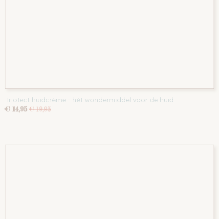
Triotect huidcrème - hét wondermiddel voor de huid
€ 14,95
€ 19,95