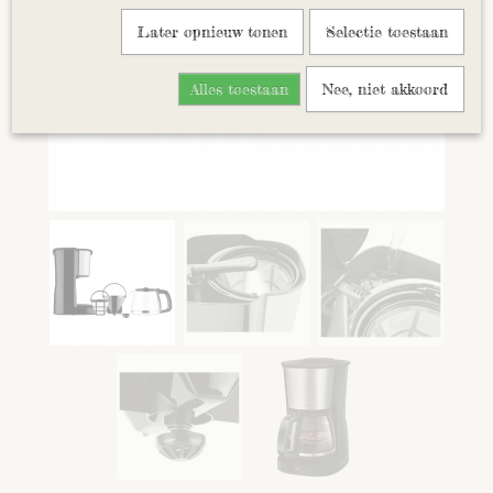
Later opnieuw tonen
Selectie toestaan
Alles toestaan
Nee, niet akkoord