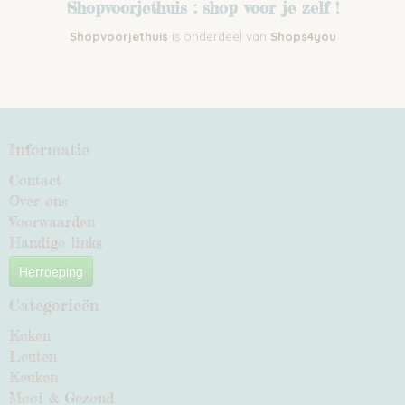
Shopvoorjethuis : shop voor je zelf !
Shopvoorjethuis
is onderdeel van
Shops4you
Informatie
Contact
Over ons
Voorwaarden
Handige links
Herroeping
Categorieën
Koken
Leuten
Keuken
Mooi & Gezond