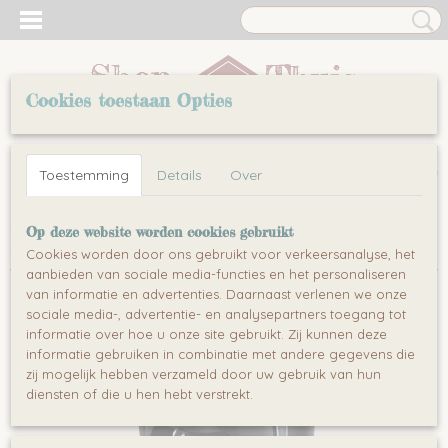
Cookies toestaan Opties
Inloggen
Registreren
UW WINKELWAGEN
Toestemming
Details
Over
Geen producten
(0)
Home
>
Leuten
>
Koffiezetapparaten
>
SENCOR SCE
Op deze website worden cookies gebruikt
5000BK - Koffiezetapparaat
Cookies worden door ons gebruikt voor verkeersanalyse, het
aanbieden van sociale media-functies en het personaliseren
van informatie en advertenties. Daarnaast verlenen we onze
sociale media-, advertentie- en analysepartners toegang tot
informatie over hoe u onze site gebruikt. Zij kunnen deze
informatie gebruiken in combinatie met andere gegevens die
zij mogelijk hebben verzameld door uw gebruik van hun
diensten of die u hen hebt verstrekt.