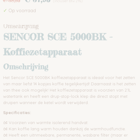
€ 38,95
(inclusief btw 21%)
✓
Op voorraad
Omschrijving
SENCOR SCE 5000BK -
Koffiezetapparaat
Omschrijving
Het Sencor SCE 5000BK koffiezetapparaat is ideaal voor het zetten
van maar liefst 14 kopjes koffie tegelijkertijd! Daarnaast is het zetten
van thee ook mogelijk! Het koffiezetapparaat is voorzien van 2.1L
watertank en heeft een drup-stop-lock klep die direct stopt met
druipen wanneer de ketel wordt verwijderd.
Specificaties:
â¢ Voorzien van warmte isolerend handvat.
â¢ Kan koffie lang warm houden dankzij de warmhoudfunctie.
â¢ Heeft een uitnmeebare, permanente, wasbare filter (maar er