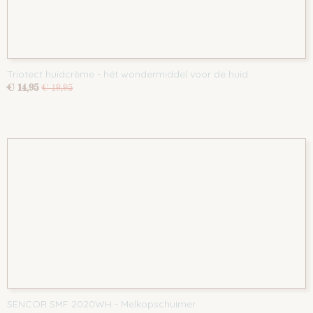
Triotect huidcrème - hét wondermiddel voor de huid
€ 14,95
€ 19,95
SENCOR SMF 2020WH - Melkopschuimer