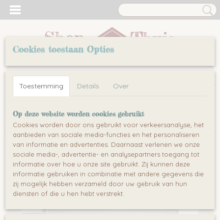
Cookies toestaan Opties
Inloggen
Registreren
UW WINKELWAGEN
Toestemming
Details
Over
Geen producten
(0)
Home
>
Koken
>
Mixen & Mengen
>
Staafmixers
>
SENCOR
Op deze website worden cookies gebruikt
SHM 5330 - Mixer 300W
Cookies worden door ons gebruikt voor verkeersanalyse, het
aanbieden van sociale media-functies en het personaliseren
van informatie en advertenties. Daarnaast verlenen we onze
sociale media-, advertentie- en analysepartners toegang tot
informatie over hoe u onze site gebruikt. Zij kunnen deze
informatie gebruiken in combinatie met andere gegevens die
zij mogelijk hebben verzameld door uw gebruik van hun
diensten of die u hen hebt verstrekt.