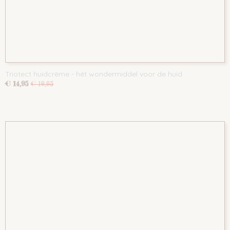
Triotect huidcrème - hét wondermiddel voor de huid
€ 14,95
€ 19,95