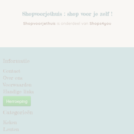
Shopvoorjethuis : shop voor je zelf !
Shopvoorjethuis
is onderdeel van
Shops4you
Informatie
Contact
Over ons
Voorwaarden
Handige links
Herroeping
Categorieën
Koken
Leuten