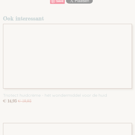
Save
Ook interessant
Triotect huidcrème - hét wondermiddel voor de huid
€ 14,95
€ 19,95