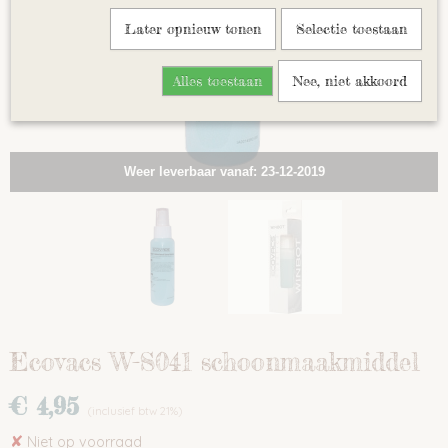
Later opnieuw tonen
Selectie toestaan
Alles toestaan
Nee, niet akkoord
Weer leverbaar vanaf: 23-12-2019
Ecovacs W-S041 schoonmaakmiddel
€ 4,95
(inclusief btw 21%)
✘
Niet op voorraad