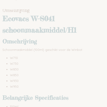
Omschrijving
Ecovacs W-S041
schoonmaakmiddel/H1
Omschrijving
Schoonmaakmiddel (100ml) geschikt voor de Winbot:
W710
W730
W830
W850
W930
W950
Belangrijke Specificaties
100ml