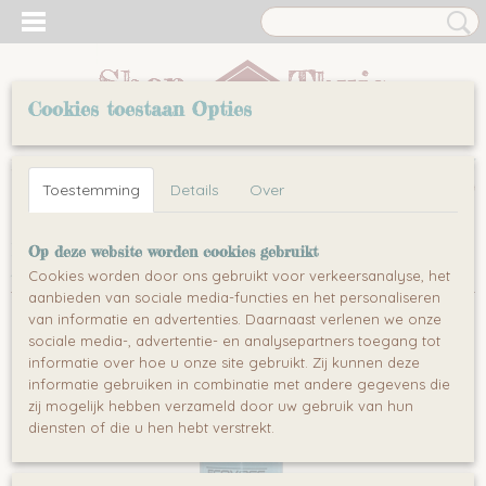
Cookies toestaan Opties
Inloggen
Registreren
UW WINKELWAGEN
Toestemming
Details
Over
Geen producten
(0)
Home
>
Huishouden & Wonen
>
Stofzuigen & Reinigen
>
Op deze website worden cookies gebruikt
Accessoires
>
Ecovacs W-S041 schoonmaakmiddel
Cookies worden door ons gebruikt voor verkeersanalyse, het
aanbieden van sociale media-functies en het personaliseren
van informatie en advertenties. Daarnaast verlenen we onze
sociale media-, advertentie- en analysepartners toegang tot
informatie over hoe u onze site gebruikt. Zij kunnen deze
informatie gebruiken in combinatie met andere gegevens die
zij mogelijk hebben verzameld door uw gebruik van hun
diensten of die u hen hebt verstrekt.