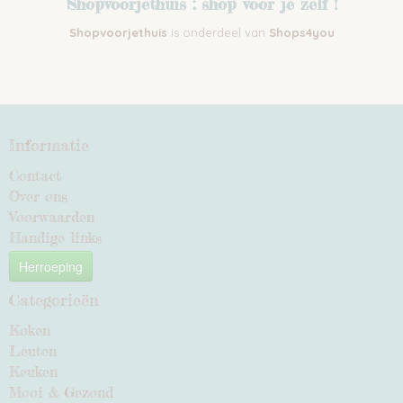
Shopvoorjethuis : shop voor je zelf !
Shopvoorjethuis
is onderdeel van
Shops4you
Informatie
Contact
Over ons
Voorwaarden
Handige links
Herroeping
Categorieën
Koken
Leuten
Keuken
Mooi & Gezond