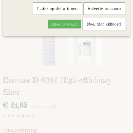
Later opnieuw tonen
Selectie toestaan
Alles toestaan
Nee, niet akkoord
Ecovacs D-S382 High-efficiency
filter
€ 24,95
(inclusief btw 21%)
✓
Op voorraad
Omschrijving