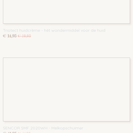
Triotect huidcrème - hét wondermiddel voor de huid
€ 14,95
€ 19,95
SENCOR SMF 2020WH - Melkopschuimer