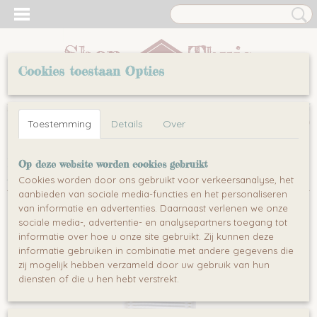
Cookies toestaan Opties
Inloggen
Registreren
UW WINKELWAGEN
Toestemming
Details
Over
Geen producten
(0)
Home
>
Huishouden & Wonen
>
Stofzuigen & Reinigen
>
Op deze website worden cookies gebruikt
Accessoires
>
Ecovacs D-S382 High-efficiency filter
Cookies worden door ons gebruikt voor verkeersanalyse, het
aanbieden van sociale media-functies en het personaliseren
van informatie en advertenties. Daarnaast verlenen we onze
sociale media-, advertentie- en analysepartners toegang tot
informatie over hoe u onze site gebruikt. Zij kunnen deze
informatie gebruiken in combinatie met andere gegevens die
zij mogelijk hebben verzameld door uw gebruik van hun
diensten of die u hen hebt verstrekt.